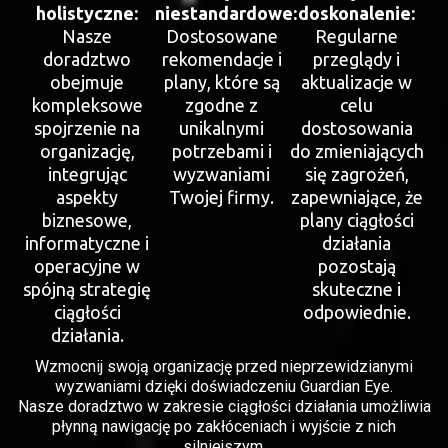
holistyczne:
niestandardowe:
doskonalenie:
Nasze
Dostosowane
Regularne
doradztwo
rekomendacje i
przeglądy i
obejmuje
plany, które są
aktualizacje w
kompleksowe
zgodne z
celu
spojrzenie na
unikalnymi
dostosowania
organizację,
potrzebami i
do zmieniających
integrując
wyzwaniami
się zagrożeń,
aspekty
Twojej firmy.
zapewniające, że
biznesowe,
plany ciągłości
informatyczne i
działania
operacyjne w
pozostają
spójną strategię
skuteczne i
ciągłości
odpowiednie.
działania.
Wzmocnij swoją organizację przed nieprzewidzianymi
wyzwaniami dzięki doświadczeniu Guardian Eye.
Nasze doradztwo w zakresie ciągłości działania umożliwia
płynną nawigację po zakłóceniach i wyjście z nich
silniejszym.