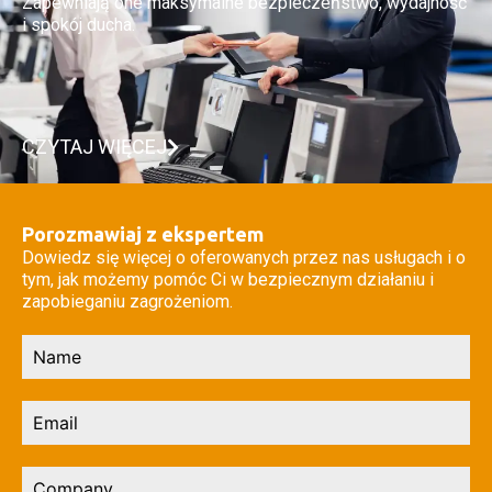
Zapewniają one maksymalne bezpieczeństwo, wydajność
i spokój ducha.
CZYTAJ WIĘCEJ
Porozmawiaj z ekspertem
Dowiedz się więcej o oferowanych przez nas usługach i o
tym, jak możemy pomóc Ci w bezpiecznym działaniu i
zapobieganiu zagrożeniom.