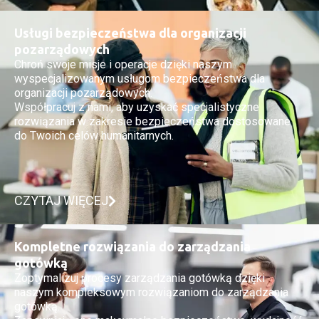
Usługi bezpieczeństwa dla organizacji
pozarządowych
Chroń swoje misje i operacje dzięki naszym
wyspecjalizowanym usługom bezpieczeństwa dla
organizacji pozarządowych.
Współpracuj z nami, aby uzyskać specjalistyczne
rozwiązania w zakresie bezpieczeństwa dostosowane
do Twoich celów humanitarnych.
CZYTAJ WIĘCEJ
Kompletne rozwiązania do zarządzania
gotówką
Zoptymalizuj procesy zarządzania gotówką dzięki
naszym kompleksowym rozwiązaniom do zarządzania
gotówką.