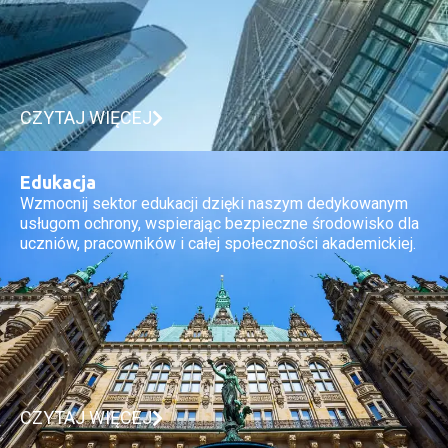
CZYTAJ WIĘCEJ
Edukacja
Wzmocnij sektor edukacji dzięki naszym dedykowanym
usługom ochrony, wspierając bezpieczne środowisko dla
uczniów, pracowników i całej społeczności akademickiej.
CZYTAJ WIĘCEJ