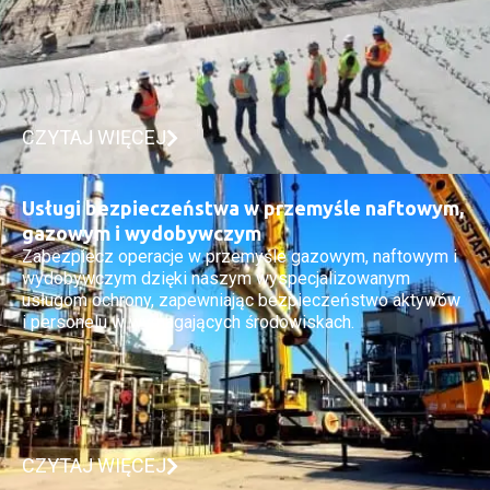
CZYTAJ WIĘCEJ
Usługi bezpieczeństwa w przemyśle naftowym,
gazowym i wydobywczym
Zabezpiecz operacje w przemyśle gazowym, naftowym i
wydobywczym dzięki naszym wyspecjalizowanym
usługom ochrony, zapewniając bezpieczeństwo aktywów
i personelu w wymagających środowiskach.
CZYTAJ WIĘCEJ