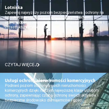
Lotniska
Zapewnij najwyższy poziom bezpieczeństwa i ochrony na
lotniskach dzięki naszym kompleksowym usługom
ochrony dostosowanym do ochrony pasażerów, zasobów i
infrastruktury krytycznej.
CZYTAJ WIĘCEJ
Usługi ochrony nieruchomości komercyjnych
Podnieś poziom ochrony swoich nieruchomości
komercyjnych dzięki naszym najwyższej klasy usługom
ochrony, zapewniając czujną ochronę swoich aktywów i
bezpieczne środowisko dla najemców i gości.