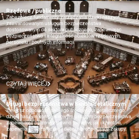
Rządowe / publiczne
Zabezpiecz fundamenty zarządzania dzięki naszym
zaawansowanym usługom bezpieczeństwa
dostosowanym do sektora publicznego, zapewniając
bezpieczeństwo i integralność obiektów rządowych,
personelu i poufnych informacji.
CZYTAJ WIĘCEJ
Usługi bezpieczeństwa w handlu detalicznym
Zwiększ odporność swojego środowiska detalicznego
dzięki naszym kompleksowym usługom bezpieczeństwa,
zapewniając ochronę zarówno towarów, jak i klientów,
zapewniając bezpieczne i dobrze prosperujące zakupy.