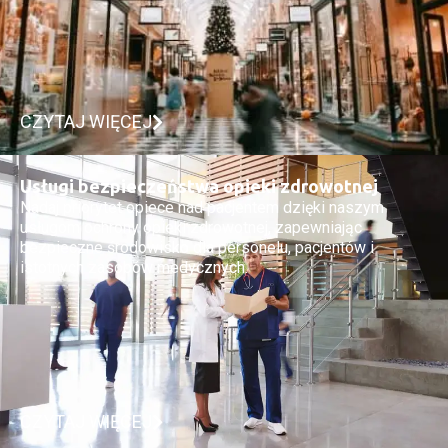
CZYTAJ WIĘCEJ
Usługi bezpieczeństwa opieki zdrowotnej
Nadaj priorytet opiece nad pacjentem dzięki naszym
usługom ochrony opieki zdrowotnej, zapewniając
bezpieczne środowisko dla personelu, pacjentów i
istotnych zasobów medycznych.
CZYTAJ WIĘCEJ