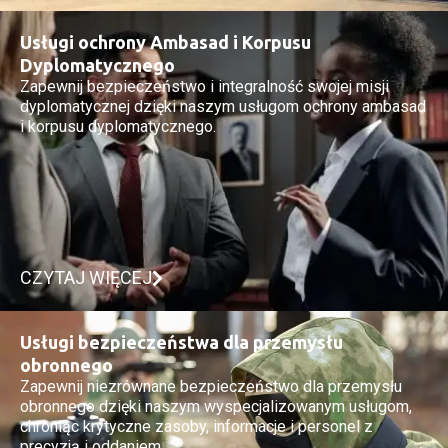
Usługi ochrony Ambasad i Korpusu
Dyplomatycznego
Zapewnij bezpieczeństwo i integralność swojej misji
dyplomatycznej dzięki naszym usługom ochrony ambasad
i korpusu dyplomatycznego.
CZYTAJ WIĘCEJ
Usługi bezpieczeństwa dla przemysłu
obronnego
Zapewnij niezrównane bezpieczeństwo dla przemysłu
obronnego dzięki naszym wyspecjalizowanym usługom,
chroniąc krytyczne zasoby, informacje i personel z
precyzją i oddaniem.