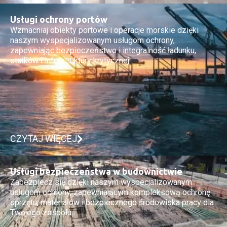
Usługi ochrony portów
Wzmacniaj obiekty portowe i operacje morskie dzięki
naszym wyspecjalizowanym usługom ochrony,
zapewniając bezpieczeństwo i integralność ładunku,
statków i infrastruktury krytycznej.
CZYTAJ WIĘCEJ
Usługi bezpieczeństwa w budownictwie
Zabezpiecz się dzięki naszym wyspecjalizowanym
usługom ochrony, zapewniającym kompleksową ochronę
sprzętu, materiałów i bezpiecznego środowiska pracy dla
Twojego zespołu.