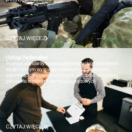
CZYTAJ WIĘCEJ
Usługi federalne
Podnieś standardy bezpieczeństwa usług federalnych
dzięki naszym wyspecjalizowanym rozwiązaniom,
zapewniając ochronę krytycznych zasobów, obiektów i
personelu w różnych operacjach rządowych.
CZYTAJ WIĘCEJ